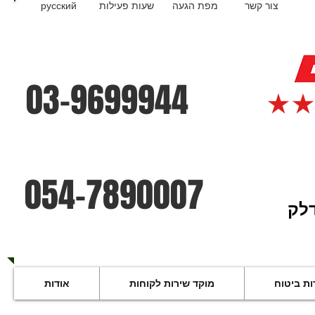
русский
שעות פעילות
מפת הגעה
צור קשר
03-9699944
054-7890007
ות ביטוח
מוקד שירות לקוחות
אודות